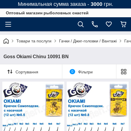
Минимальная сумма заказа -
3000
грн.
Оптовый магазин рыболовных снастей
Товари та послуги
Гачки / Джиг-головки / Вантажі
Гач
Goss Okiami Chinu 10091 BN
Сортування
0
Фільтри