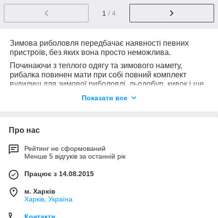
1
/ 4
Зимова риболовля передбачає наявності певних
пристроїв, без яких вона просто неможлива.
Починаючи з теплого одягу та зимового намету,
рибалка повинен мати при собі повний комплект
вудилищ для зимової риболовлі, льодобур, кивок і ще
безліч необхідних пристосувань.
Показати все
Металевим сторожком, можуть користуватися на
зимовій рибалці досвідчені рибалки. Згинаючись на 5-
10С, кивок не дає повної картини і, по суті, є
Про нас
продовженням вудки.
Якщо протягом води в місцевості, де ви рибалите не
Рейтинг не сформований
сильне, можна використовувати легку мармышку і
Менше 5 відгуків за останній рік
гнучкий кивок. Багато рибалок вважають, що кивки,
Працює з 14.08.2015
зроблені з лавсану, більш прийнятні в спокійних
умовах. Гнучкі сторожки, дозволяють провести гру
м. Харків
мініатюрної наживки, збільшуючи поклевку.
Харків, Україна
При сильному плині або лові на глибині
використовують важкі наживки. Її зручно
Контакти