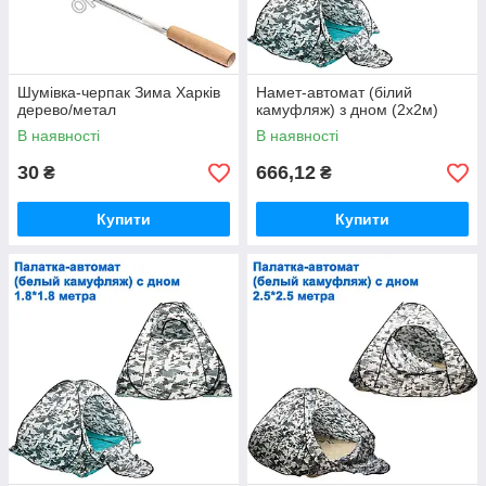
Шумівка-черпак Зима Харків
Намет-автомат (білий
дерево/метал
камуфляж) з дном (2x2м)
В наявності
В наявності
30
666,12
₴
₴
Купити
Купити