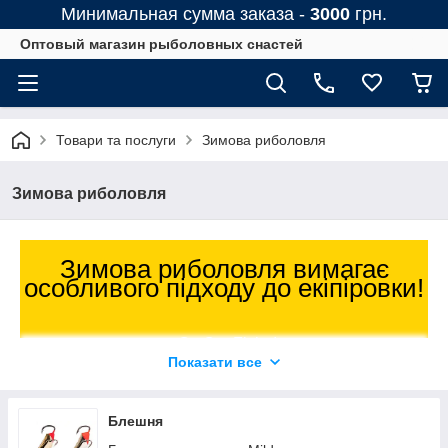
Минимальная сумма заказа -
3000
грн.
Оптовый магазин рыболовных снастей
Товари та послуги
Зимова риболовля
Зимова риболовля
Зимова риболовля вимагає
особливого підходу до екіпіровки!
Є «Opt-Fish»!
Показати все
У нас в каталозі ви знайдете
зимовий одяг для риболовлі,
Блешня
кивки, сторожки, жерлицы і