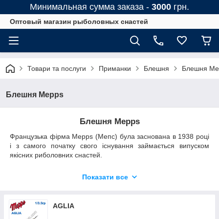
Минимальная сумма заказа -
3000
грн.
Оптовый магазин рыболовных снастей
Товари та послуги
Приманки
Блешня
Блешня Me
Блешня Mepps
Блешня Mepps
Французька фірма Mepps (Мепс) була заснована в 1938 році
і з самого початку свого існування займається випуском
якісних риболовних снастей.
Будь-який рибалка, який бажає мати у своєму арсеналі
Показати все
ідеальну блешню повинен
купити мепс
і оцінити переваги
цієї принади. На сьогоднішній день, фірму знають у всьому
світі і гідно цінують її продукцію. Адже все виробництво
направлено виключно на виготовлення блешень, про них тут
AGLIA
знають всі, від А до Я і є справжніми професіоналами в цій