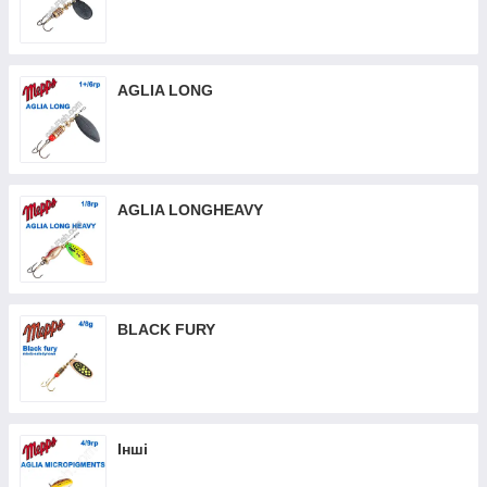
сфері.
Блешня Mepps
виготовляються з високоякісних матеріалів,
які гарантовано будуть служити довгий час. Завдяки високій
точності виготовлення, тут створюється неповторна частота
AGLIA LONG
вібрації приманки у воді. Снасті виходять настільки якісними,
що всі спроби підробити їх іншими виробниками
закінчувалися безрезультатно.
На такі приманки клює самий різний хижак, від самого
невеликого окуня до щуки і жереха трофейних розмірів. Для
AGLIA LONGHEAVY
будь-якого виду риби можна підібрати блешню відповідного
розміру.
Тут представлений широкий вибір приманок і кожен спінінгіст
зможе вибрати
блешні обертові Mepps
або колебалки, які
найкраще підійдуть для його умов риболовлі.
BLACK FURY
Інші