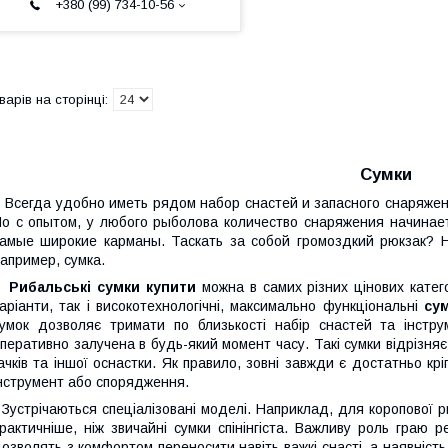
+380 (99) 734-10-56
Сумки
сегда удобно иметь рядом набор снастей и запасного снаряжени
о с опытом, у любого рыболова количество снаряжения начинает
амые широкие карманы. Таскать за собой громоздкий рюкзак? Н
апример, сумка.
Рибальські сумки купити
можна в самих різних цінових катего
аріанти, так і високотехнологічні, максимально функціональні
су
умок дозволяє тримати по близькості набір снастей та інстру
перативно залучена в будь-який момент часу. Такі сумки відрізняє 
ачків та іншої оснастки. Як правило, зовні завжди є достатньо крі
нструмент або спорядження.
устрічаються спеціалізовані моделі. Наприклад, для коропової 
рактичніше, ніж звичайні сумки спінінгіста. Важливу роль граю ре
озволять з комфортом переносити навіть важкі снасті, а наявніст