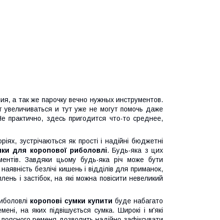
я, а так же парочку вечно нужных инструментов.
 увеличиваться и тут уже не могут помочь даже
е практично, здесь пригодится что-то среднее,
ріях, зустрічаються як прості і надійні бюджетні
мки для коропової риболовлі
. Будь-яка з цих
ментів. Завдяки цьому будь-яка річ може бути
наявність безлічі кишень і відділів для приманок,
плень і застібок, на які можна повісити невеликий
риболовлі
коропові сумки купити
буде набагато
мені, на яких підвішується сумка. Широкі і м'які
ь поясного ременя дозволить надійно зафіксувати