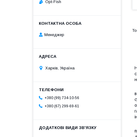
Opt-Fish
Менеджер
В
Н
Харків, Україна
с
н
в
+380 (99) 734-10-56
с
о
+380 (67) 299-69-61
г
і
З
п
д