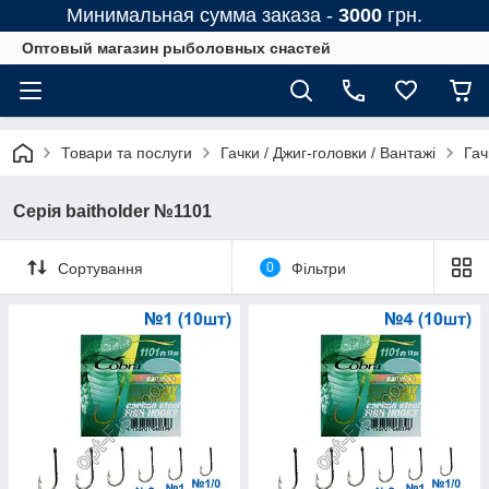
Минимальная сумма заказа -
3000
грн.
Оптовый магазин рыболовных снастей
Товари та послуги
Гачки / Джиг-головки / Вантажі
Гач
Серія baitholder №1101
Сортування
0
Фільтри