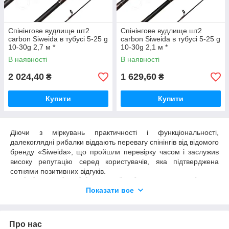
Спінінгове вудлище шт2
Спінінгове вудлище шт2
carbon Siweida в тубусі 5-25 g
carbon Siweida в тубусі 5-25 g
10-30g 2,7 м *
10-30g 2,1 м *
В наявності
В наявності
2 024,40
1 629,60
₴
₴
Купити
Купити
Діючи з міркувань практичності і функціональності,
далекоглядні рибалки віддають перевагу спінінгів від відомого
бренду «Siweida», що пройшли перевірку часом і заслужив
високу репутацію серед користувачів, яка підтверджена
сотнями позитивних відгуків.
Спінінги Siweida в тубусі оптом: вигідне
Показати все
вкладення коштів
Не секрет, що запорукою важких трофеїв і результативних
поклевок є не тільки майстерність рибака, а і якість
Про нас