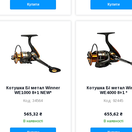
Купити
Купити
Котушка БІ метал Winner
Котушка БІ метал Wi
WE1000 8+1 NEW*
WE4000 8+1 *
34564
92445
565,32 ₴
655,62 ₴
В наявності
В наявності