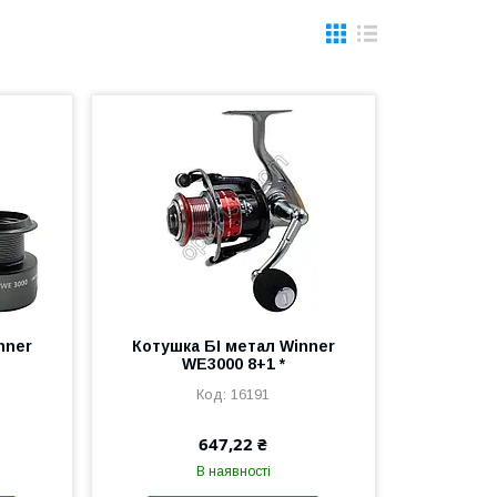
nner
Котушка БІ метал Winner
WE3000 8+1 *
16191
647,22 ₴
В наявності