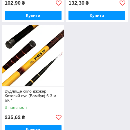
102,90
132,30
₴
₴
Купити
Купити
Вудлище скло джокер
Китовий вус (Бамбук) 6.3 м
БК *
В наявності
235,62
₴
Купити