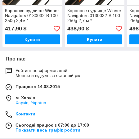
Коропове вудлище Winner
Коропове вудлище Winner
Коро
Navigators 0130032-B 100-
Navigators 0130032-B 100-
Navi
250g 2,4м *
250g 2,7 м *
250g
417,90
438,90
498
₴
₴
Купити
Купити
Про нас
Рейтинг не сформований
Менше 5 відгуків за останній рік
Працює з 14.08.2015
м. Харків
Харків, Україна
Контакти
Сьогодні працює з 07:00 до 17:00
Показати весь графік роботи