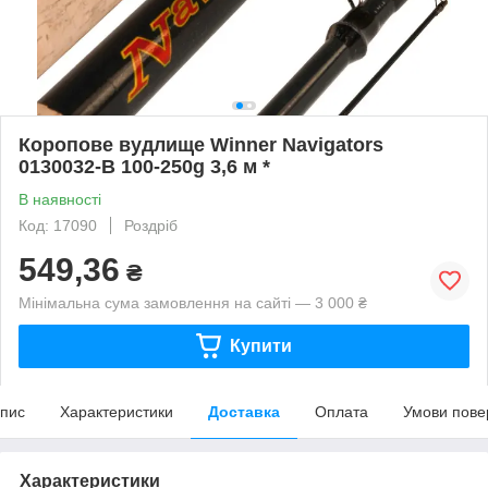
Коропове вудлище Winner Navigators
0130032-B 100-250g 3,6 м *
В наявності
Код: 17090
Роздріб
549,36
₴
Мінімальна сума замовлення на сайті — 3 000 ₴
Купити
пис
Характеристики
Доставка
Оплата
Умови пове
Характеристики