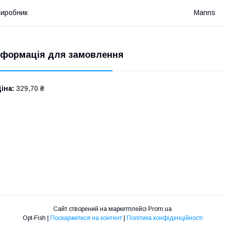
иробник
Manns
нформація для замовлення
іна:
329,70 ₴
Сайт створений на маркетплейсі
Prom.ua
Opt-Fish |
Поскаржитися на контент
|
Політика конфіденційності