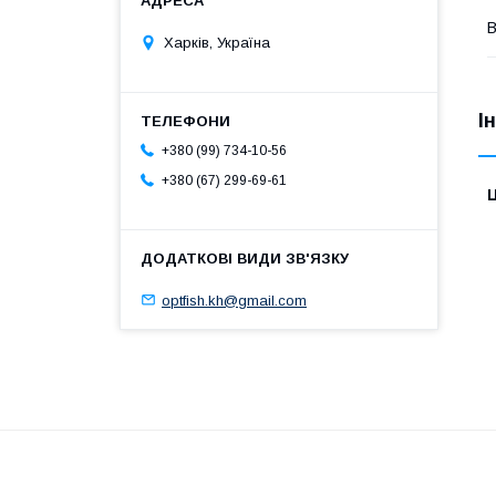
В
Харків, Україна
І
+380 (99) 734-10-56
+380 (67) 299-69-61
Ц
optfish.kh@gmail.com