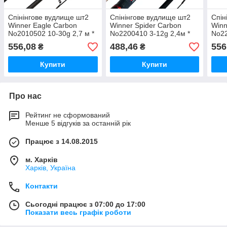
Спінінгове вудлище шт2
Спінінгове вудлище шт2
Спін
Winner Eagle Carbon
Winner Spider Carbon
Winn
No2010502 10-30g 2,7 м *
No2200410 3-12g 2,4м *
No22
556,08
488,46
556
₴
₴
Купити
Купити
Про нас
Рейтинг не сформований
Менше 5 відгуків за останній рік
Працює з 14.08.2015
м. Харків
Харків, Україна
Контакти
Сьогодні працює з 07:00 до 17:00
Показати весь графік роботи