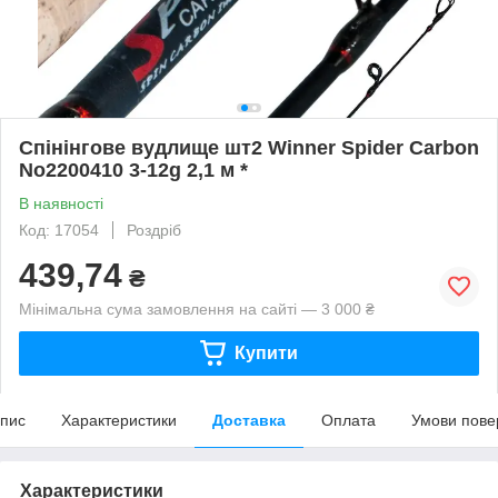
Спінінгове вудлище шт2 Winner Spider Carbon
No2200410 3-12g 2,1 м *
В наявності
Код: 17054
Роздріб
439,74
₴
Мінімальна сума замовлення на сайті — 3 000 ₴
Купити
пис
Характеристики
Доставка
Оплата
Умови пове
Характеристики