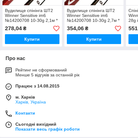
Вудилище спінінга ШТ2
Вудилище спінінга ШТ2
Спін
Winner Sensitive im6
Winner Sensitive im6
Winn
№14200708 10-30g 2,1м *
№14200708 10-30g 2,7м *
28g 
278,04
354,06
551
₴
₴
Купити
Купити
Про нас
Рейтинг не сформований
Менше 5 відгуків за останній рік
Працює з 14.08.2015
м. Харків
Харків, Україна
Контакти
Сьогодні вихідний
Показати весь графік роботи