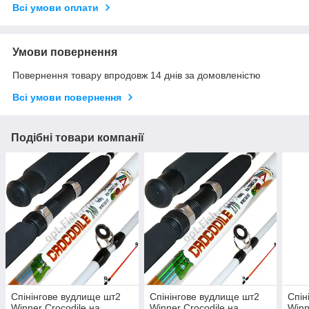
Всі умови оплати
Умови повернення
Повернення товару впродовж 14 днів за домовленістю
Всі умови повернення
Подібні товари компанії
Спінінгове вудлище шт2
Спінінгове вудлище шт2
Спін
Winner Crocodile на
Winner Crocodile на
Winn