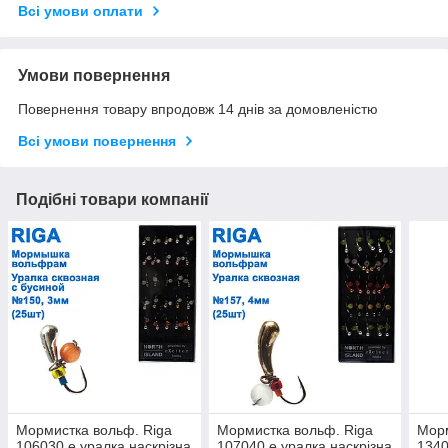
Всі умови оплати
Умови повернення
Повернення товару впродовж 14 днів за домовленістю
Всі умови повернення
Подібні товари компанії
Мормистка вольф. Riga
Мормистка вольф. Riga
Морм
106030 e уралка наскрізна
107040 e уралка наскрізна
1340