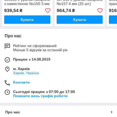
з намистиною No150 3 мм
No157 4 мм (25 шт.)
гран
(25 шт.)
(25 
939,54
964,74
916
₴
₴
Купити
Купити
Про нас
Рейтинг не сформований
Менше 5 відгуків за останній рік
Працює з 14.08.2015
м. Харків
Харків, Україна
Контакти
Сьогодні працює з 07:00 до 17:00
Показати весь графік роботи
Про нас