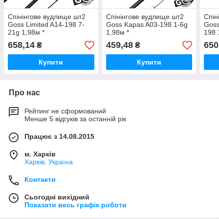
Спінінгове вудлище шт2
Спінінгове вудлище шт2
Спін
Goss Limited A14-198 7-
Goss Kapas A03-198 1-6g
Goss
21g 1,98м *
1,98м *
198 
658,14
459,48
650
₴
₴
Купити
Купити
Про нас
Рейтинг не сформований
Менше 5 відгуків за останній рік
Працює з 14.08.2015
м. Харків
Харків, Україна
Контакти
Сьогодні вихідний
Показати весь графік роботи