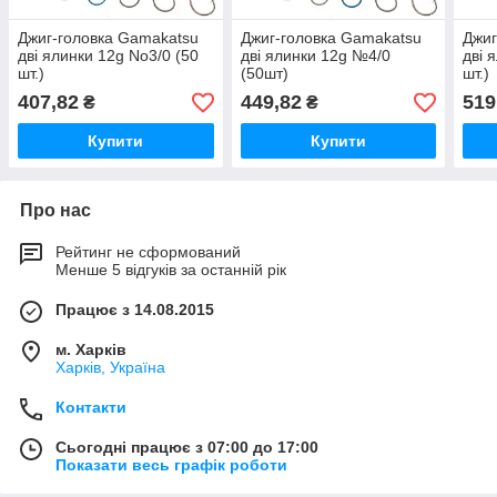
Джиг-головка Gamakatsu
Джиг-головка Gamakatsu
Джиг
дві ялинки 12g No3/0 (50
дві ялинки 12g №4/0
дві 
шт.)
(50шт)
шт.)
407,82
449,82
519
₴
₴
Купити
Купити
Про нас
Рейтинг не сформований
Менше 5 відгуків за останній рік
Працює з 14.08.2015
м. Харків
Харків, Україна
Контакти
Сьогодні працює з 07:00 до 17:00
Показати весь графік роботи