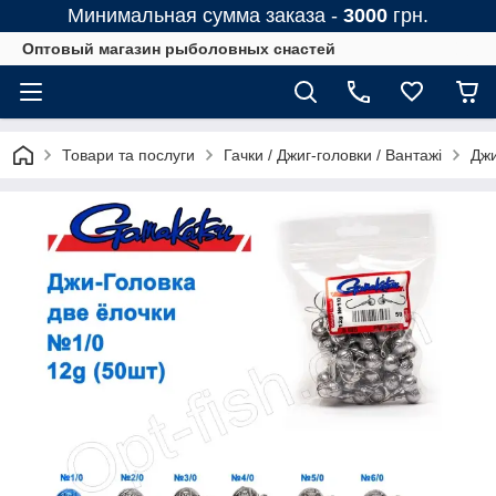
Минимальная сумма заказа -
3000
грн.
Оптовый магазин рыболовных снастей
Товари та послуги
Гачки / Джиг-головки / Вантажі
Джи