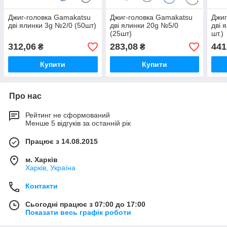
Джиг-головка Gamakatsu
Джиг-головка Gamakatsu
Джиг
дві ялинки 3g №2/0 (50шт)
дві ялинки 20g №5/0
дві 
(25шт)
шт.)
312,06
283,08
441
₴
₴
Купити
Купити
Про нас
Рейтинг не сформований
Менше 5 відгуків за останній рік
Працює з 14.08.2015
м. Харків
Харків, Україна
Контакти
Сьогодні працює з 07:00 до 17:00
Показати весь графік роботи