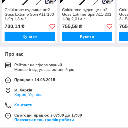
Спінінгове вудлище шт2
Спінінгове вудлище шт2
Спін
Goss Extrime Spin A11-180
Goss Extrime Spin A11-201
Goss
1-9g 1,8 м *
1-9g 2,01м *
3-15
700,14
755,58
765
₴
₴
Купити
Купити
Про нас
Рейтинг не сформований
Менше 5 відгуків за останній рік
Працює з 14.08.2015
м. Харків
Харків, Україна
Контакти
Сьогодні працює з 07:00 до 17:00
Показати весь графік роботи