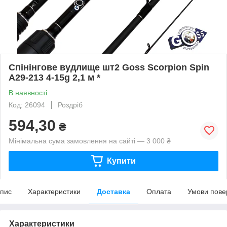
Спінінгове вудлище шт2 Goss Scorpion Spin
A29-213 4-15g 2,1 м *
В наявності
Код: 26094
Роздріб
594,30
₴
Мінімальна сума замовлення на сайті — 3 000 ₴
Купити
пис
Характеристики
Доставка
Оплата
Умови пове
Характеристики