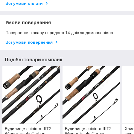
Всі умови оплати
Умови повернення
Повернення товару впродовж 14 днів за домовленістю
Всі умови повернення
Подібні товари компанії
Вудилище спінінга ШТ2
Вудилище спінінга ШТ2
Хлис
Winner Eagle Carbon
Winner Eagle Carbon
спін