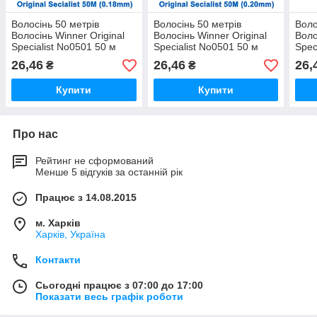
Волосінь 50 метрів
Волосінь 50 метрів
Воло
Волосінь Winner Original
Волосінь Winner Original
Воло
Specialist No0501 50 м
Specialist No0501 50 м
Spec
0,18 мм *
0,20 мм *
0,16
26,46
26,46
26,
₴
₴
Купити
Купити
Про нас
Рейтинг не сформований
Менше 5 відгуків за останній рік
Працює з 14.08.2015
м. Харків
Харків, Україна
Контакти
Сьогодні працює з 07:00 до 17:00
Показати весь графік роботи