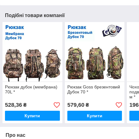
Подібні товари компанії
Рюкзак дубок (мембрана)
Рюкзак Goss брезентовий
Чохо
70L *
Дубок 70 *
подв
м *
528,36
579,60
196
₴
₴
Купити
Купити
Про нас