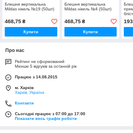
Блешня вертикальна
Блешня вертикальна
Бле
Mildas нікель №19 (50шт)
Mildas нікель №4 (50шт)
прям
бліс
468,75
468,75
193
₴
₴
Купити
Купити
Про нас
Рейтинг не сформований
Менше 5 відгуків за останній рік
Працює з 14.08.2015
м. Харків
Харків, Україна
Контакти
Сьогодні працює з 07:00 до 17:00
Показати весь графік роботи