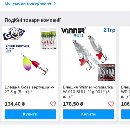
Всі умови повернення
Подібні товари компанії
Блешня Goss вертушка V-
Блешня Winner коливалка
Блеш
27 8 g (5 шт.) *
W-010 BULL 21g 001# (5
WP-0
шт.) *
шт.) 
134,40
178,50
186
₴
₴
Купити
Купити