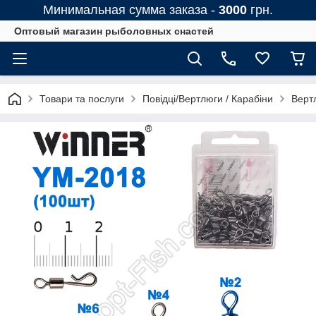
Минимальная сумма заказа -
3000
грн.
Оптовый магазин рыболовных снастей
Товари та послуги
Повідці/Вертлюги / Карабіни
Верт