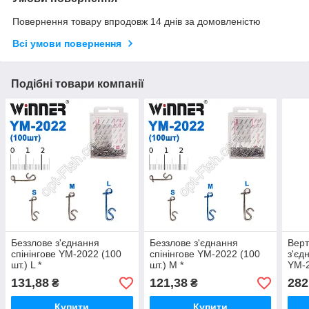
Повернення товару впродовж 14 днів за домовленістю
Всі умови повернення
Подібні товари компанії
Беззлове з'єднання
Беззлове з'єднання
Верт
спінінгове YM-2022 (100
спінінгове YM-2022 (100
з'єд
шт.) L *
шт.) M *
YM-2
131,88
121,38
282
₴
₴
Купити
Купити