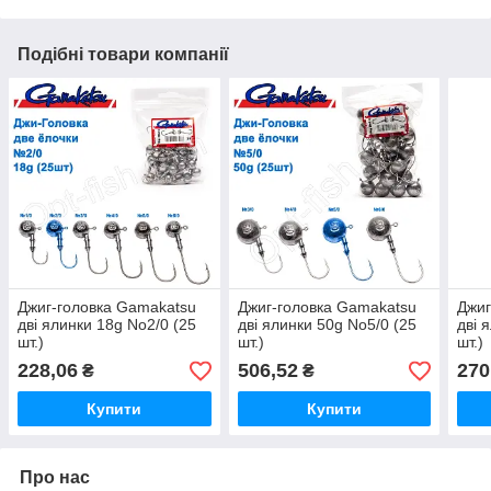
Подібні товари компанії
Джиг-головка Gamakatsu
Джиг-головка Gamakatsu
Джиг
дві ялинки 18g No2/0 (25
дві ялинки 50g No5/0 (25
дві 
шт.)
шт.)
шт.)
228,06
506,52
270
₴
₴
Купити
Купити
Про нас