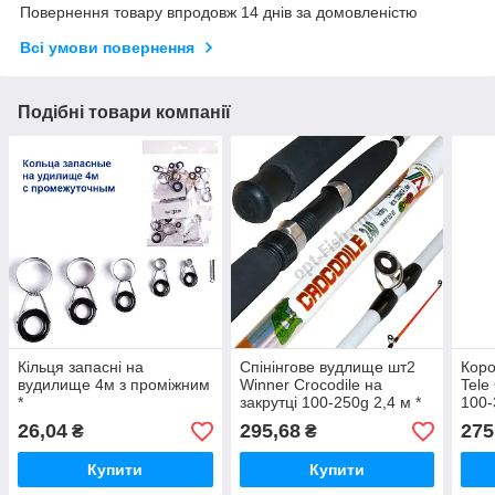
Повернення товару впродовж 14 днів за домовленістю
Всі умови повернення
Подібні товари компанії
Кільця запасні на
Спінінгове вудлище шт2
Кор
вудилище 4м з проміжним
Winner Crocodile на
Tele
*
закрутці 100-250g 2,4 м *
100-
26,04
295,68
275
₴
₴
Купити
Купити