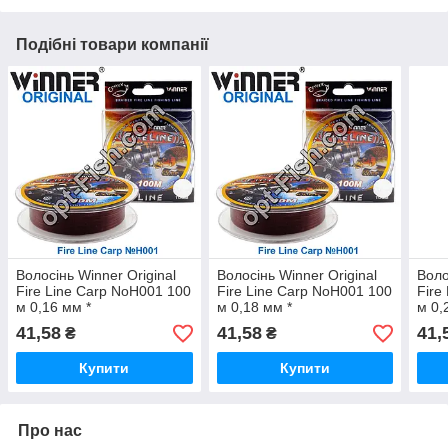
Подібні товари компанії
Волосінь Winner Original
Волосінь Winner Original
Воло
Fire Line Carp NoH001 100
Fire Line Carp NoH001 100
Fire
м 0,16 мм *
м 0,18 мм *
м 0,
41,58
41,58
41,
₴
₴
Купити
Купити
Про нас