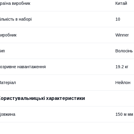
раїна виробник
Китай
ількість в наборі
10
иробник
Winner
ип
Волосінь
озривне навантаження
19.2 кг
атеріал
Нейлон
Користувальницькі характеристики
Довжина
150 м мм