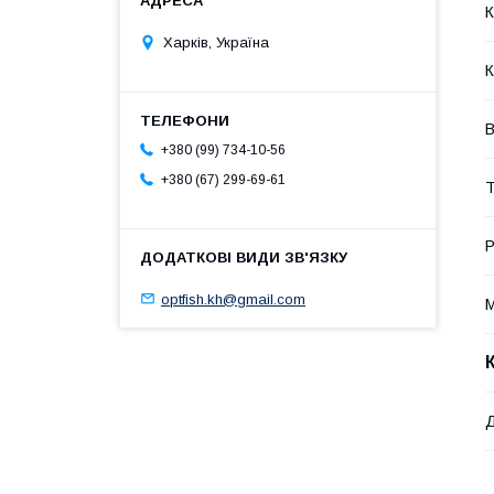
К
Харків, Україна
К
В
+380 (99) 734-10-56
+380 (67) 299-69-61
Т
Р
optfish.kh@gmail.com
М