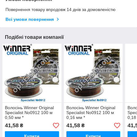
Повернення товару впродовж 14 днів за домовленістю
Всі умови повернення
Подібні товари компанії
Волосінь Winner Original
Волосінь Winner Original
Воло
Specialist No0912 100 м
Specialist No0912 100 м
Spec
0,50 мм *
0,16 мм *
0,18
41,58
41,58
41,
₴
₴
Купити
Купити