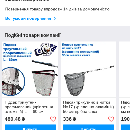
Повернення товару впродовж 14 днів за домовленістю
Всі умови повернення
Подібні товари компанії
Підсак трикутник
Підсак трикутник із нитки
Підс
прогумований (кріплення
No17 (кріплення алюміній)
(крі
алюміній) L — 60 см
50 см дрібна сітка
см в
480,48
336
190
₴
₴
Купити
Купити