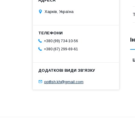
Харків, Україна
Т
І
+380 (99) 734-10-56
+380 (67) 299-69-61
Ц
optfish.kh@gmail.com