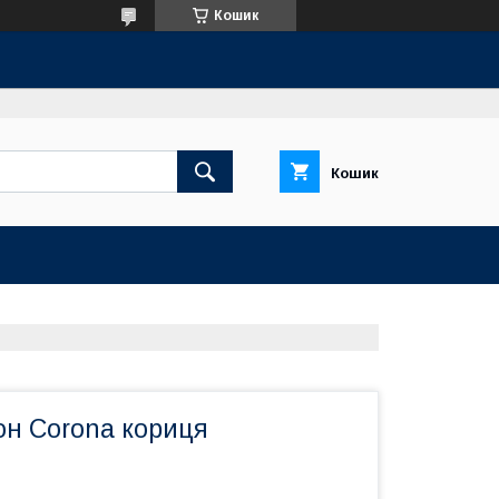
Кошик
Кошик
он Corona кориця