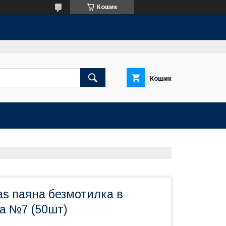
Кошик
Кошик
as паяна безмотилка в
ра №7 (50шт)