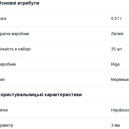
Основні атрибути
ага
0.57 г
раїна виробник
Латвія
ількість в наборі
25 шт.
иробник
Riga
ип
Мормишк
Користувальницькі характеристики
ачок
Hayabus
іаметр
3 мм