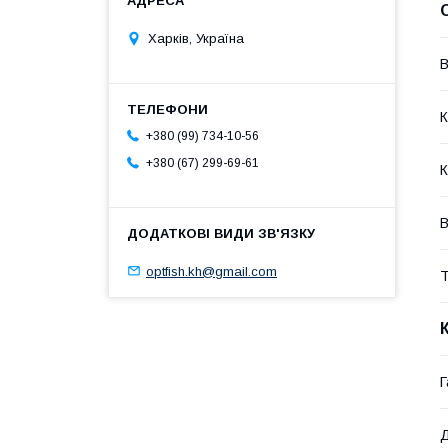
Харків, Україна
В
К
+380 (99) 734-10-56
+380 (67) 299-69-61
К
В
optfish.kh@gmail.com
Т
Г
Д