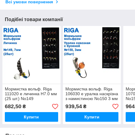
Всі умови повернення
Подібні товари компанії
Мормистка вольф. Riga
Мормистка вольф. Riga
Морм
111020 e личинка Н7.0 мм
106030 e уралка наскрізна
1070
(25 шт.) No149
з намистиною No150 3 мм
No15
(25 шт.)
682,50
939,54
964
₴
₴
Купити
Купити