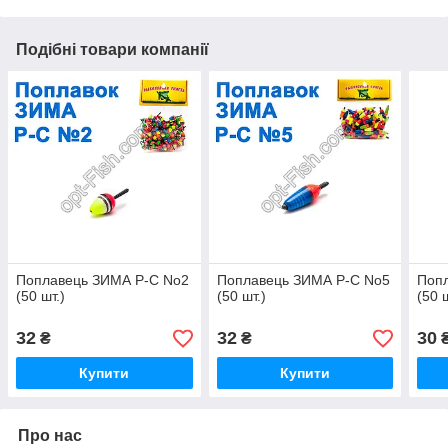
Подібні товари компанії
Поплавець ЗИМА Р-С No2
Поплавець ЗИМА Р-С No5
Поп
(50 шт.)
(50 шт.)
(50 ш
32
32
30
₴
₴
Купити
Купити
Про нас