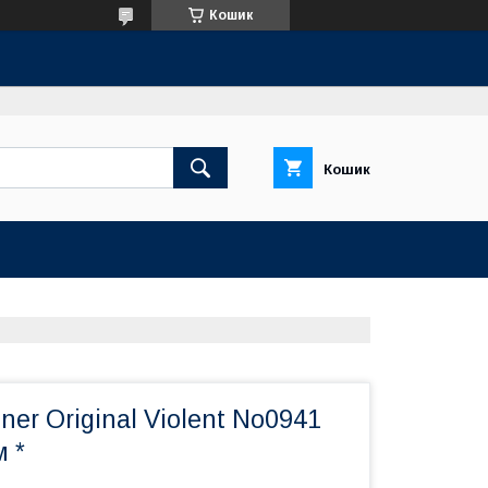
Кошик
Кошик
ner Original Violent No0941
м *