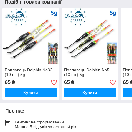
Подібні товари компанії
Поплавець Dolphin No32
Поплавець Dolphin No5
Попл
(10 шт.) 5g
(10 шт.) 5g
(10 
65
65
65
₴
₴
Купити
Купити
Про нас
Рейтинг не сформований
Менше 5 відгуків за останній рік