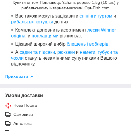
Купити оптом Поплавець Yahans дерево 1,5g (10 шт.) у
рибальському інтернет-магазині Opt-Fish.com
Вас також можуть зацікавити
спінінги гуртом
и
рибальські котушки
до них.
Комплект доповнить асортимент
лески Winner
original
и
поплавцями
різних ваг.
Цікавий широкий вибір
блешень і воблерів
.
А
садки та підсаки
,
рюкзаки
и
намети
,
тубуси та
чохли
стануть незамінними супутниками Вашого
відпочинку.
Приховати
Умови доставки
Нова Пошта
Самовивіз
Автолюкс