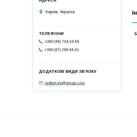
Харків, Україна
І
Ц
+380 (99) 734-10-56
+380 (67) 299-69-61
optfish.kh@gmail.com