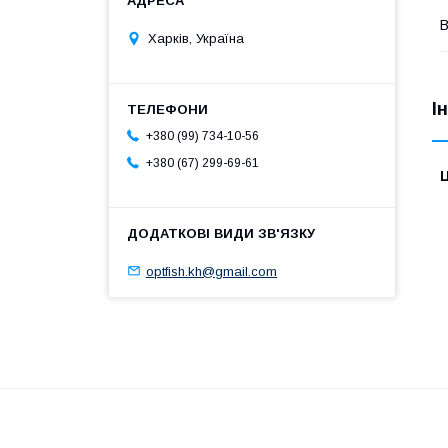
В
Харків, Україна
І
+380 (99) 734-10-56
+380 (67) 299-69-61
Ц
optfish.kh@gmail.com