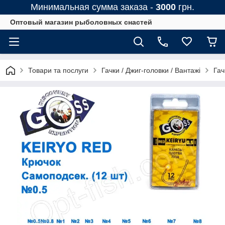
Минимальная сумма заказа -
3000
грн.
Оптовый магазин рыболовных снастей
Товари та послуги
Гачки / Джиг-головки / Вантажі
Гач