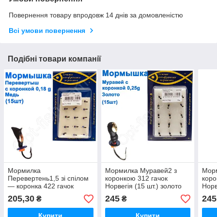
Повернення товару впродовж 14 днів за домовленістю
Всі умови повернення
Подібні товари компанії
Мормилка
Мормилка Муравей2 з
Мор
Перевертень1,5 зі спілом
коронкою 312 гачок
коро
— коронка 422 гачок
Норвегія (15 шт.) золото
Норв
Норвегія (15 шт.) мідь
205,30
245
245
₴
₴
Купити
Купити