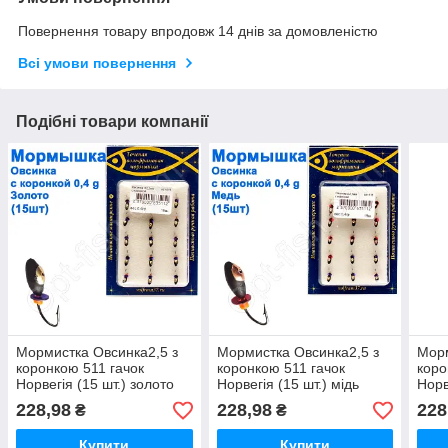
Повернення товару впродовж 14 днів за домовленістю
Всі умови повернення
Подібні товари компанії
Мормистка Овсинка2,5 з
Мормистка Овсинка2,5 з
Морм
коронкою 511 гачок
коронкою 511 гачок
коро
Норвегія (15 шт.) золото
Норвегія (15 шт.) мідь
Норв
228,98
228,98
228
₴
₴
Купити
Купити