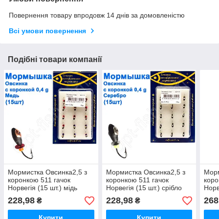
Повернення товару впродовж 14 днів за домовленістю
Всі умови повернення
Подібні товари компанії
Мормистка Овсинка2,5 з
Мормистка Овсинка2,5 з
Морм
коронкою 511 гачок
коронкою 511 гачок
коро
Норвегія (15 шт.) мідь
Норвегія (15 шт.) срібло
Норв
228,98
228,98
268
₴
₴
Купити
Купити