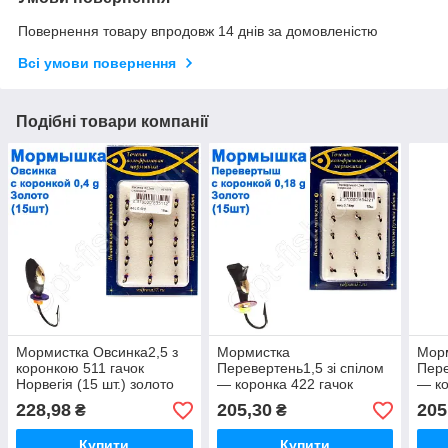
Повернення товару впродовж 14 днів за домовленістю
Всі умови повернення
Подібні товари компанії
Мормистка Овсинка2,5 з
Мормистка
Мор
коронкою 511 гачок
Перевертень1,5 зі спілом
Пере
Норвегія (15 шт.) золото
— коронка 422 гачок
— ко
Норвегія (15 шт.) золото
Норв
228,98
205,30
205
₴
₴
Купити
Купити