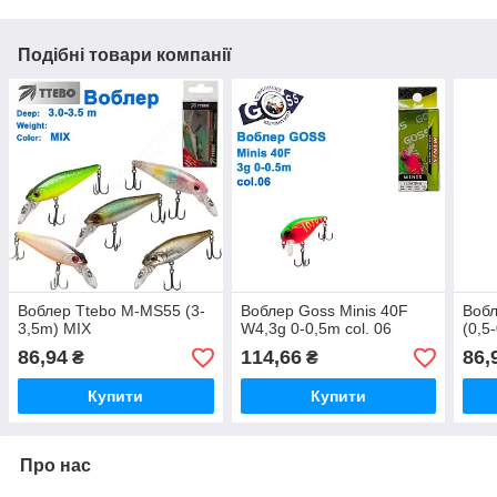
Подібні товари компанії
Воблер Ttebo M-MS55 (3-
Воблер Goss Minis 40F
Воб
3,5m) MIX
W4,3g 0-0,5m col. 06
(0,5
86,94
114,66
86,
₴
₴
Купити
Купити
Про нас