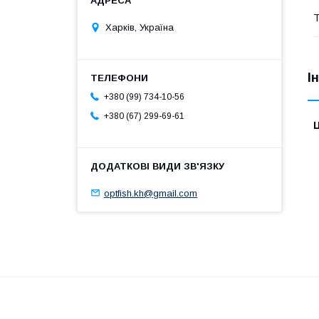
Т
Харків, Україна
І
+380 (99) 734-10-56
+380 (67) 299-69-61
Ц
optfish.kh@gmail.com