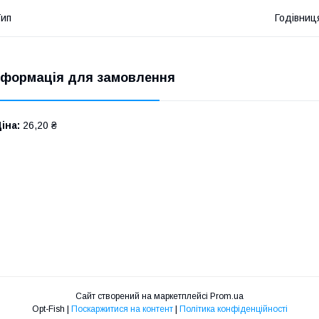
ип
Годівниц
нформація для замовлення
іна:
26,20 ₴
Сайт створений на маркетплейсі
Prom.ua
Opt-Fish |
Поскаржитися на контент
|
Політика конфіденційності