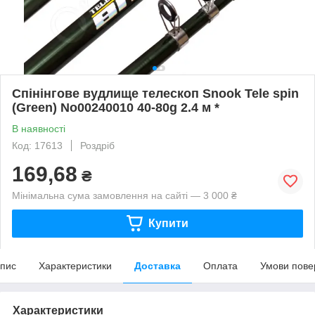
Спінінгове вудлище телескоп Snook Tele spin
(Green) No00240010 40-80g 2.4 м *
В наявності
Код: 17613
Роздріб
169,68
₴
Мінімальна сума замовлення на сайті — 3 000 ₴
Купити
пис
Характеристики
Доставка
Оплата
Умови пове
Характеристики