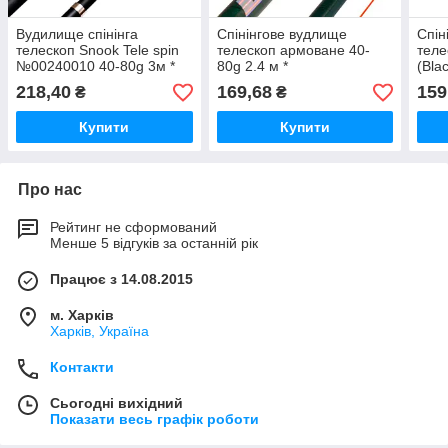
Вудилище спінінга
Спінінгове вудлище
Спін
телескоп Snook Tele spin
телескоп армоване 40-
теле
№00240010 40-80g 3м *
80g 2.4 м *
(Bla
80g 
218,40
169,68
159
₴
₴
Купити
Купити
Про нас
Рейтинг не сформований
Менше 5 відгуків за останній рік
Працює з 14.08.2015
м. Харків
Харків, Україна
Контакти
Сьогодні вихідний
Показати весь графік роботи