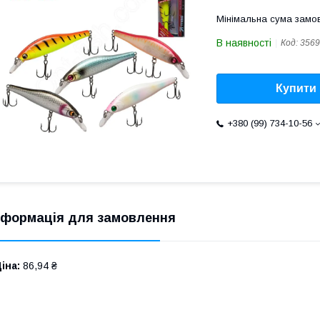
Мінімальна сума замов
В наявності
Код:
3569
Купити
+380 (99) 734-10-56
нформація для замовлення
іна:
86,94 ₴