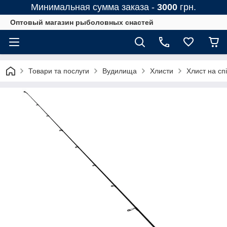
Минимальная сумма заказа -
3000
грн.
Оптовый магазин рыболовных снастей
Товари та послуги
Вудилища
Хлисти
Хлист на сп