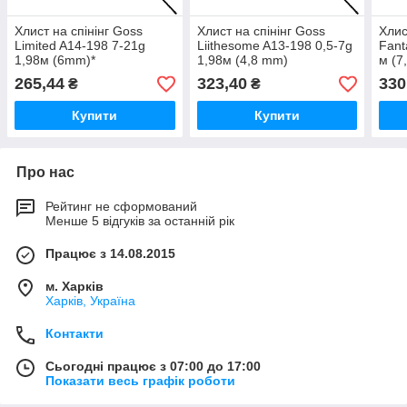
Хлист на спінінг Goss
Хлист на спінінг Goss
Хлис
Limited A14-198 7-21g
Liithesome A13-198 0,5-7g
Fant
1,98м (6mm)*
1,98м (4,8 mm)
м (7
265,44
323,40
330
₴
₴
Купити
Купити
Про нас
Рейтинг не сформований
Менше 5 відгуків за останній рік
Працює з 14.08.2015
м. Харків
Харків, Україна
Контакти
Сьогодні працює з 07:00 до 17:00
Показати весь графік роботи